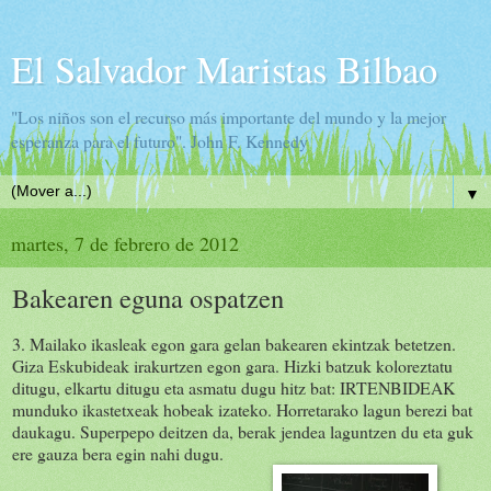
El Salvador Maristas Bilbao
"Los niños son el recurso más importante del mundo y la mejor
esperanza para el futuro". John F. Kennedy
▼
martes, 7 de febrero de 2012
Bakearen eguna ospatzen
3. Mailako ikasleak egon gara gelan bakearen ekintzak betetzen.
Giza Eskubideak irakurtzen egon gara. Hizki batzuk koloreztatu
ditugu, elkartu ditugu eta asmatu dugu hitz bat: IRTENBIDEAK
munduko ikastetxeak hobeak izateko. Horretarako lagun berezi bat
daukagu. Superpepo deitzen da, berak jendea laguntzen du eta guk
ere gauza bera egin nahi dugu.