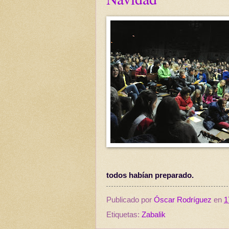
todos habían preparado.
Publicado por
Óscar Rodríguez
en
1
Etiquetas:
Zabalik