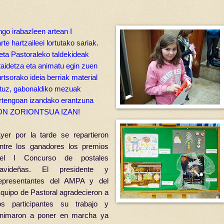
ngo irabazleen artean I
rte hartzaileei lortutako sariak.
 eta Pastoraleko
taldekideak
taidetza eta animatu egin zuen
rtsorako ideia berriak material
rtuz, gabonaldiko mezuak
urtengoan izandako erantzuna
GABON ZORIONTSUA IZAN!
yer por la tarde se repartieron
ntre los ganadores los premios
del I Concurso de postales
navideñas. El presidente y
epresentantes del AMPA y del
quipo de Pastoral agradecieron a
os participantes su trabajo y
nimaron a poner en marcha ya