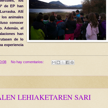
ércoles, los
 6º de EP han
urraska. Allí
 los animales
cluso conocer
o. Además, el
alaciones han
rutasen de lo
na experiencia
0:08
No hay comentarios:
LEN LEHIAKETAREN SARI