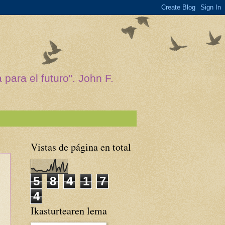
para el futuro". John F.
Vistas de página en total
5
8
4
1
7
4
Ikasturtearen lema