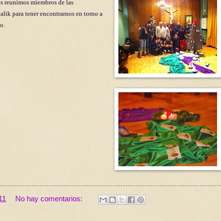
os reunimos miembros de las
alik para tener encontrarnos en torno a
o.
11
No hay comentarios: