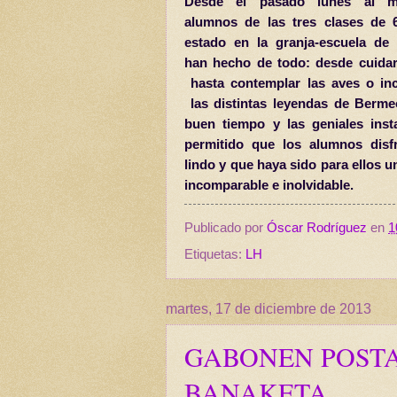
Desde el pasado lunes al mi
alumnos de las tres clases de
estado en la granja-escuela de L
han hecho de todo: desde cuidar
hasta contemplar las aves o in
las distintas leyendas de Berme
buen tiempo y las geniales inst
permitido que los alumnos disf
lindo y que haya sido para ellos u
incomparable e inolvidable.
Publicado por
Óscar Rodríguez
en
1
Etiquetas:
LH
martes, 17 de diciembre de 2013
GABONEN POSTA
BANAKETA