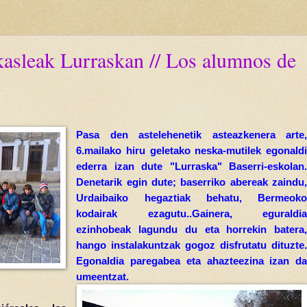
kasleak Lurraskan // Los alumnos de
Pasa den astelehenetik asteazkenera arte,
6.mailako hiru geletako neska-mutilek egonaldi
ederra izan dute "Lurraska" Baserri-eskolan.
Denetarik egin dute; baserriko abereak zaindu,
Urdaibaiko hegaztiak behatu, Bermeoko
kodairak ezagutu..Gainera, eguraldia
ezinhobeak lagundu du eta horrekin batera,
hango instalakuntzak gogoz disfrutatu dituzte.
Egonaldia paregabea eta ahazteezina izan da
umeentzat.