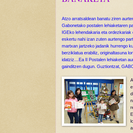
Atzo arratsaldean banatu ziren aurte
Gabonetako postalen lehiaketaren
pa
IGEko lehendakaria eta ordezkariak
eskertu nahi izan zuten aurtengo par
martxan
jartzeko jadanik hurrengo ku
berziklatua erabiliz, originaltasuna
lo
idatziz…Ea II Postalen lehiaketan a
gainditzen dugun. Guztiontzat, 
A
e
r
E
l
a