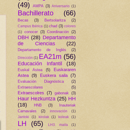
(49)
AMPA
(3)
Aniversario
(1)
Bachillerato
(66)
Becas
(3)
Bertsolaritza
(2)
chad
(3)
Campus Ibérica
(1)
colores
conocer
(3)
Coordinación
(2)
(1)
DBH
(28)
Departamento
de Ciencias
(22)
Departamento de Inglés
(2)
EA21m
(56)
Dirección
(1)
Educación Infantil
(18)
Euskararen
Euskal Astea
(5)
Astea
(9)
Euskera saila
(7)
Evaluación Diagnóstica
(2)
Extraescolares
(5)
Extraescolres
(7)
gabonak
(3)
Haur Hezkuntza
(25)
HH
(18)
HNB
(3)
Inauteriak
Carnavales
(2)
innovación
(1)
Jantoki
(1)
kirolak
(1)
koleak
(1)
LH
(65)
LH3. maila
(1)