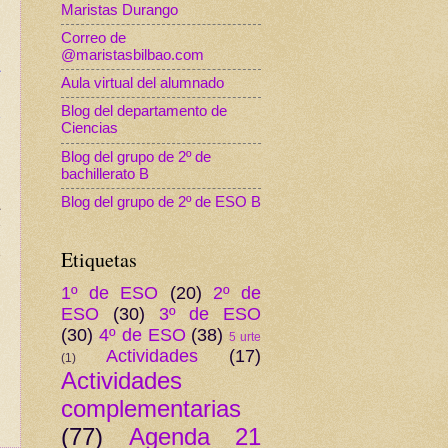
Maristas Durango
Correo de
@maristasbilbao.com
Aula virtual del alumnado
Blog del departamento de
Ciencias
Blog del grupo de 2º de
bachillerato B
Blog del grupo de 2º de ESO B
Etiquetas
1º de ESO
(20)
2º de
ESO
(30)
3º de ESO
(30)
4º de ESO
(38)
5 urte
Actividades
(17)
(1)
Actividades
complementarias
(77)
Agenda 21