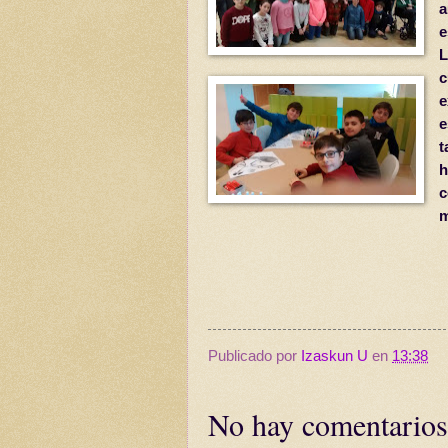
a
e
L
e
e
t
c
m
Publicado por
Izaskun U
en
13:38
No hay comentarios