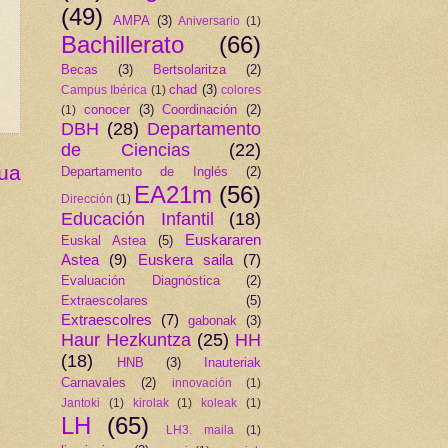
(49)
AMPA
(3)
Aniversario
(1)
Bachillerato
(66)
Becas
(3)
Bertsolaritza
(2)
chad
(3)
Campus Ibérica
(1)
colores
conocer
(3)
Coordinación
(2)
(1)
DBH
(28)
Departamento
de Ciencias
(22)
gua
Departamento de Inglés
(2)
EA21m
(56)
Dirección
(1)
Educación Infantil
(18)
Euskararen
Euskal Astea
(5)
Astea
(9)
Euskera saila
(7)
Evaluación Diagnóstica
(2)
Extraescolares
(5)
Extraescolres
(7)
gabonak
(3)
Haur Hezkuntza
(25)
HH
(18)
HNB
(3)
Inauteriak
Carnavales
(2)
innovación
(1)
Jantoki
(1)
kirolak
(1)
koleak
(1)
LH
(65)
LH3. maila
(1)