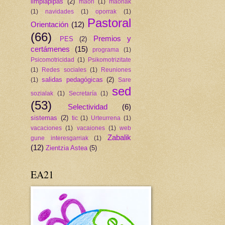
limpiapipas
(2)
maori
(1)
maoriak
(1)
navidades
(1)
oporrak
(1)
Pastoral
Orientación
(12)
(66)
Premios y
PES
(2)
certámenes
(15)
programa
(1)
Psicomotricidad
(1)
Psikomotrizitate
(1)
Redes sociales
(1)
Reuniones
salidas pedagógicas
(2)
(1)
Sare
sed
sozialak
(1)
Secretaría
(1)
(53)
Selectividad
(6)
sistemas
(2)
tic
(1)
Urteurrena
(1)
vacaciones
(1)
vacaiones
(1)
web
Zabalik
gune interesgarriak
(1)
(12)
Zientzia Astea
(5)
EA21