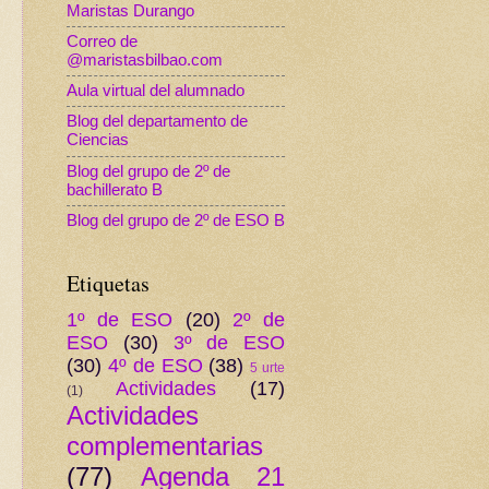
Maristas Durango
Correo de
@maristasbilbao.com
Aula virtual del alumnado
Blog del departamento de
Ciencias
Blog del grupo de 2º de
bachillerato B
Blog del grupo de 2º de ESO B
Etiquetas
1º de ESO
(20)
2º de
ESO
(30)
3º de ESO
(30)
4º de ESO
(38)
5 urte
Actividades
(17)
(1)
Actividades
complementarias
(77)
Agenda 21