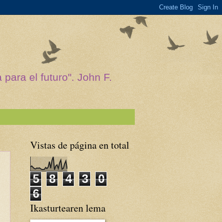
para el futuro". John F.
Vistas de página en total
5
8
4
3
0
6
Ikasturtearen lema