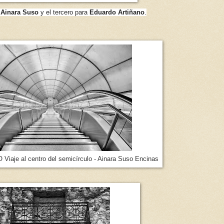
a
Ainara Suso
y el tercero para
Eduardo Artiñano
.
Viaje al centro del semicírculo - Ainara Suso Encinas