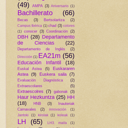
(49)
AMPA
(3)
Aniversario
(1)
Bachillerato
(66)
Becas
(3)
Bertsolaritza
(2)
chad
(3)
Campus Ibérica
(1)
colores
conocer
(3)
Coordinación
(2)
(1)
DBH
(28)
Departamento
de Ciencias
(22)
Departamento de Inglés
(2)
EA21m
(56)
Dirección
(1)
Educación Infantil
(18)
Euskararen
Euskal Astea
(5)
Astea
(9)
Euskera saila
(7)
Evaluación Diagnóstica
(2)
Extraescolares
(5)
Extraescolres
(7)
gabonak
(3)
Haur Hezkuntza
(25)
HH
(18)
HNB
(3)
Inauteriak
Carnavales
(2)
innovación
(1)
Jantoki
(1)
kirolak
(1)
koleak
(1)
LH
(65)
LH3. maila
(1)