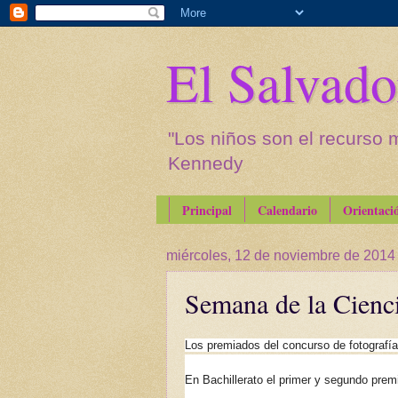
El Salvado
"Los niños son el recurso 
Kennedy
Principal
Calendario
Orientaci
miércoles, 12 de noviembre de 2014
Semana de la Cienci
Los premiados del concurso de fotografía
En Bachillerato el primer y segundo prem