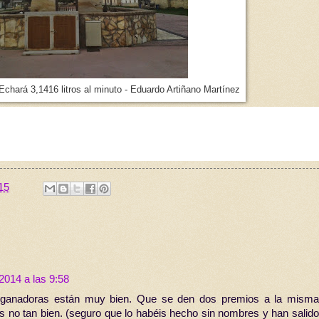
hará 3,1416 litros al minuto - Eduardo Artiñano Martínez
15
2014 a las 9:58
s ganadoras están muy bien. Que se den dos premios a la misma
s no tan bien. (seguro que lo habéis hecho sin nombres y han salido