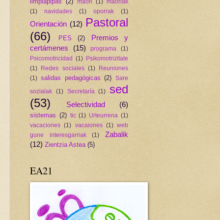
limpiapipas
(2)
maori
(1)
maoriak
(1)
navidades
(1)
oporrak
(1)
Pastoral
Orientación
(12)
(66)
Premios y
PES
(2)
certámenes
(15)
programa
(1)
Psicomotricidad
(1)
Psikomotrizitate
(1)
Redes sociales
(1)
Reuniones
salidas pedagógicas
(2)
(1)
Sare
sed
sozialak
(1)
Secretaría
(1)
(53)
Selectividad
(6)
sistemas
(2)
tic
(1)
Urteurrena
(1)
vacaciones
(1)
vacaiones
(1)
web
Zabalik
gune interesgarriak
(1)
(12)
Zientzia Astea
(5)
EA21