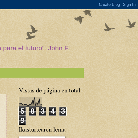
para el futuro". John F.
Vistas de página en total
5
8
3
4
3
9
Ikasturtearen lema