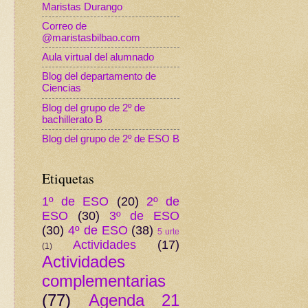
Maristas Durango
Correo de
@maristasbilbao.com
Aula virtual del alumnado
Blog del departamento de
Ciencias
Blog del grupo de 2º de
bachillerato B
Blog del grupo de 2º de ESO B
Etiquetas
1º de ESO
(20)
2º de
ESO
(30)
3º de ESO
(30)
4º de ESO
(38)
5 urte
Actividades
(17)
(1)
Actividades
complementarias
(77)
Agenda 21