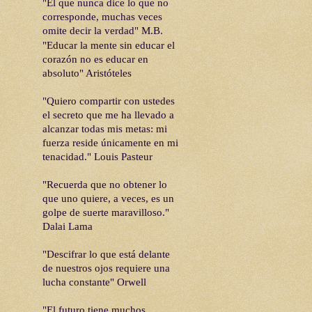
"El que nunca dice lo que no
corresponde, muchas veces
omite decir la verdad" M.B.
"Educar la mente sin educar el
corazón no es educar en
absoluto"
Aristóteles
"Quiero compartir con ustedes
el secreto que me ha llevado a
alcanzar todas mis metas: mi
fuerza reside únicamente en mi
tenacidad." Louis Pasteur
"Recuerda que no obtener lo
que uno quiere, a veces, es un
golpe de suerte maravilloso."
Dalai Lama
"Descifrar lo que está delante
de nuestros ojos requiere una
lucha constante" Orwell
"El futuro tiene muchos