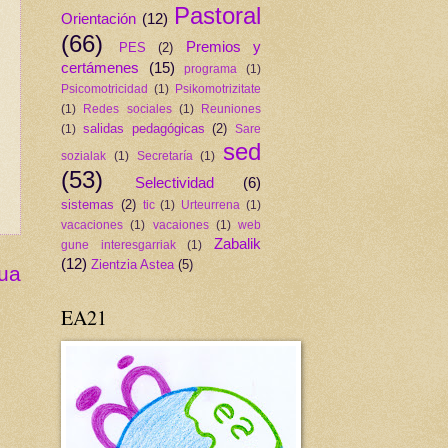
Pastoral
Orientación
(12)
(66)
Premios y
PES
(2)
certámenes
(15)
programa
(1)
Psicomotricidad
(1)
Psikomotrizitate
(1)
Redes sociales
(1)
Reuniones
salidas pedagógicas
(2)
(1)
Sare
sed
sozialak
(1)
Secretaría
(1)
(53)
Selectividad
(6)
sistemas
(2)
tic
(1)
Urteurrena
(1)
vacaciones
(1)
vacaiones
(1)
web
Zabalik
gune interesgarriak
(1)
(12)
Zientzia Astea
(5)
gua
EA21