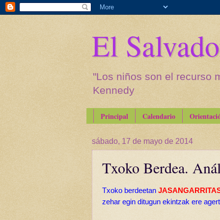
El Salvado
"Los niños son el recurso 
Kennedy
Principal
Calendario
Orientaci
sábado, 17 de mayo de 2014
Txoko Berdea. Análi
Txoko berdeetan
JASANGARRITA
zehar egin ditugun ekintzak ere agert