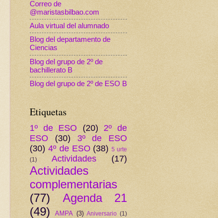
Correo de
@maristasbilbao.com
Aula virtual del alumnado
Blog del departamento de
Ciencias
Blog del grupo de 2º de
bachillerato B
Blog del grupo de 2º de ESO B
Etiquetas
1º de ESO
(20)
2º de
ESO
(30)
3º de ESO
(30)
4º de ESO
(38)
5 urte
Actividades
(17)
(1)
Actividades
complementarias
(77)
Agenda 21
(49)
AMPA
(3)
Aniversario
(1)