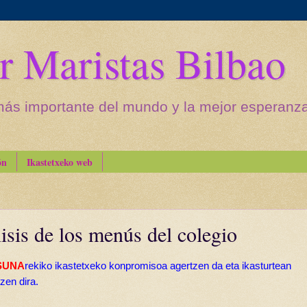
r Maristas Bilbao
más importante del mundo y la mejor esperanza 
ón
Ikastetxeko web
sis de los menús del colegio
SUNA
rekiko ikastetxeko konpromisoa agertzen da eta ikasturtean
zen dira.