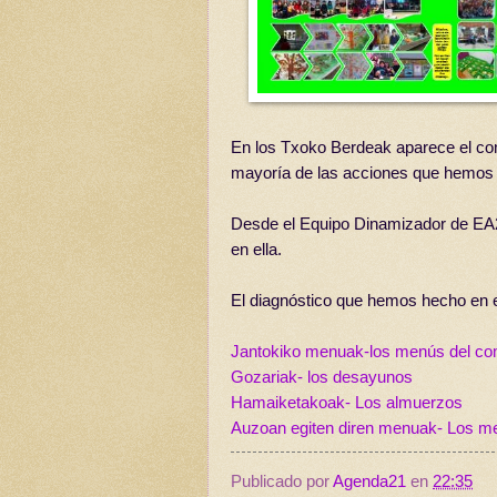
En los Txoko Berdeak aparece el co
mayoría de las acciones que hemos r
Desde el Equipo Dinamizador de EA2
en ella.
El diagnóstico que hemos hecho en e
Jantokiko menuak-los menús del c
Gozariak- los desayunos
Hamaiketakoak- Los almuerzos
Auzoan egiten diren menuak- Los me
Publicado por
Agenda21
en
22:35