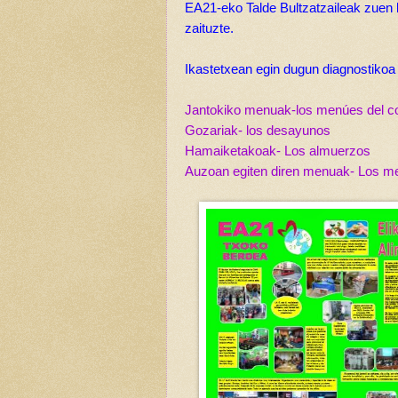
EA21-eko Talde Bultzatzaileak zuen 
zaituzte.
Ikastetxean egin dugun diagnostikoa
Jantokiko menuak-los menúes del 
Gozariak- los desayunos
Hamaiketakoak- Los almuerzos
Auzoan egiten diren menuak- Los me