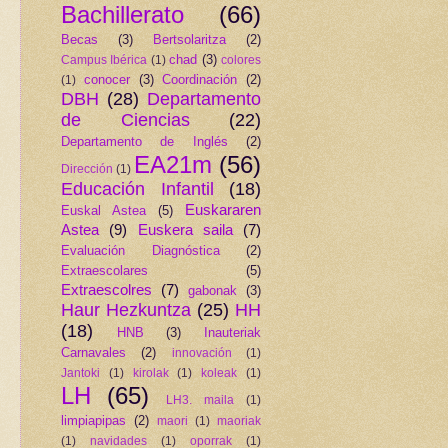
Bachillerato
(66)
Becas
(3)
Bertsolaritza
(2)
chad
(3)
Campus Ibérica
(1)
colores
conocer
(3)
Coordinación
(2)
(1)
DBH
(28)
Departamento
de Ciencias
(22)
Departamento de Inglés
(2)
EA21m
(56)
Dirección
(1)
Educación Infantil
(18)
Euskararen
Euskal Astea
(5)
Astea
(9)
Euskera saila
(7)
Evaluación Diagnóstica
(2)
Extraescolares
(5)
Extraescolres
(7)
gabonak
(3)
Haur Hezkuntza
(25)
HH
(18)
HNB
(3)
Inauteriak
Carnavales
(2)
innovación
(1)
Jantoki
(1)
kirolak
(1)
koleak
(1)
LH
(65)
LH3. maila
(1)
limpiapipas
(2)
maori
(1)
maoriak
(1)
navidades
(1)
oporrak
(1)