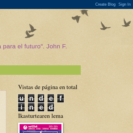
para el futuro". John F.
Vistas de página en total
u
n
d
e
f
i
n
e
d
Ikasturtearen lema