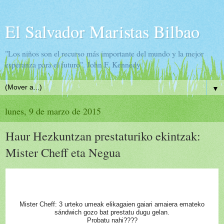
El Salvador Maristas Bilbao
"Los niños son el recurso más importante del mundo y la mejor
esperanza para el futuro". John F. Kennedy
▼
lunes, 9 de marzo de 2015
Haur Hezkuntzan prestaturiko ekintzak:
Mister Cheff eta Negua
Mister Cheff: 3 urteko umeak elikagaien gaiari amaiera emateko
sándwich gozo bat prestatu dugu gelan.
Probatu nahi????