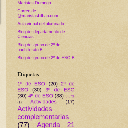
Maristas Durango
Correo de
@maristasbilbao.com
Aula virtual del alumnado
Blog del departamento de
Ciencias
Blog del grupo de 2º de
bachillerato B
Blog del grupo de 2º de ESO B
Etiquetas
1º de ESO
(20)
2º de
ESO
(30)
3º de ESO
(30)
4º de ESO
(38)
5 urte
Actividades
(17)
(1)
Actividades
complementarias
(77)
Agenda 21