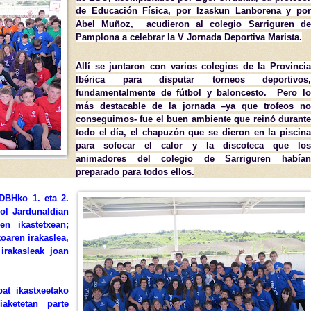
de Educación Física, por Izaskun Lanborena y por
Abel Muñoz, acudieron al colegio Sarriguren de
Pamplona a celebrar la V Jornada Deportiva Marista.
Allí se juntaron con varios colegios de la Provincia
Ibérica para disputar torneos deportivos,
fundamentalmente de fútbol y baloncesto. Pero lo
más destacable de la jornada –ya que trofeos no
conseguimos- fue el buen ambiente que reinó durante
todo el día, el chapuzón que se dieron en la piscina
para sofocar el calor y la discoteca que los
animadores del colegio de Sarriguren habían
preparado para todos ellos.
DBHko 1. eta 2.
rol Jardunaldian
en ikastetxean;
koaren irakaslea,
irakasleak joan
at ikastxeetako
iaketetan parte