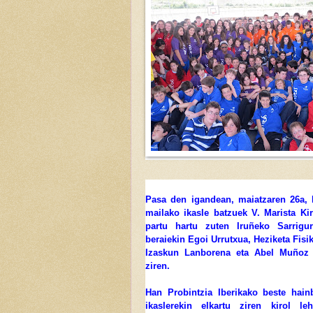
Pasa den igandean, maiatzaren 26a, 
mailako ikasle batzuek V. Marista Ki
partu hartu zuten Iruñeko Sarrigur
beraiekin Egoi Urrutxua, Heziketa Fisi
Izaskun Lanborena eta Abel Muñoz 
ziren.
Han Probintzia Iberikako beste hainb
ikaslerekin elkartu ziren kirol leh