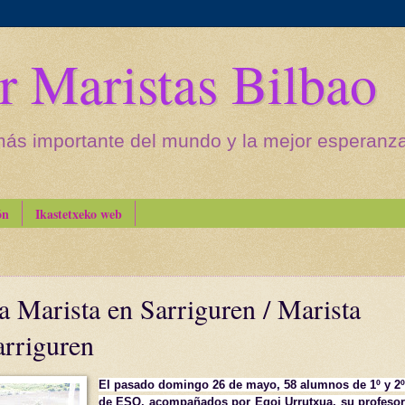
r Maristas Bilbao
más importante del mundo y la mejor esperanza 
ón
Ikastetxeko web
 Marista en Sarriguren / Marista
arriguren
El pasado domingo 26 de mayo, 58 alumnos de 1º y 2º
de ESO, acompañados por Egoi Urrutxua, su profesor