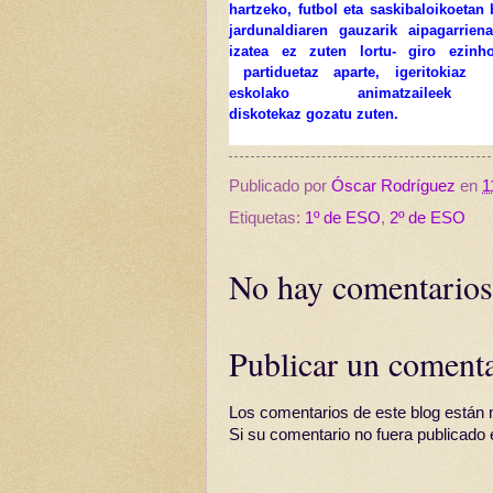
hartzeko, futbol eta saskibaloikoetan 
jardunaldiaren gauzarik aipagarrien
izatea ez zuten lortu- giro ezinh
partiduetaz aparte, igeritokiaz 
eskolako animatzaileek p
diskotekaz
gozatu zuten
.
Publicado por
Óscar Rodríguez
en
1
Etiquetas:
1º de ESO
,
2º de ESO
No hay comentarios
Publicar un coment
Los comentarios de este blog están 
Si su comentario no fuera publicado