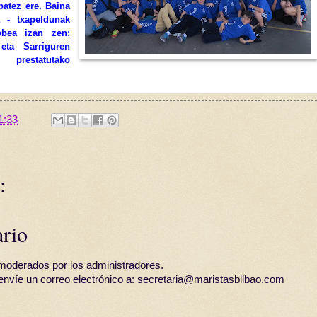
batez ere. Baina
a - txapeldunak
obea izan zen:
eta Sarriguren
restatutako
1:33
:
ario
moderados por los administradores.
 envíe un correo electrónico a: secretaria@maristasbilbao.com