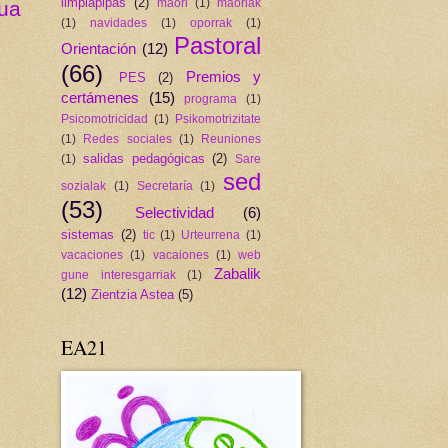
limpiapipas
(2)
maori
(1)
maoriak
gua
(1)
navidades
(1)
oporrak
(1)
Pastoral
Orientación
(12)
(66)
Premios y
PES
(2)
certámenes
(15)
programa
(1)
Psicomotricidad
(1)
Psikomotrizitate
(1)
Redes sociales
(1)
Reuniones
salidas pedagógicas
(2)
(1)
Sare
sed
sozialak
(1)
Secretaría
(1)
(53)
Selectividad
(6)
sistemas
(2)
tic
(1)
Urteurrena
(1)
vacaciones
(1)
vacaiones
(1)
web
Zabalik
gune interesgarriak
(1)
(12)
Zientzia Astea
(5)
EA21