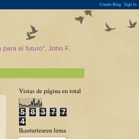
para el futuro". John F.
Vistas de página en total
5
8
3
7
7
4
Ikasturtearen lema