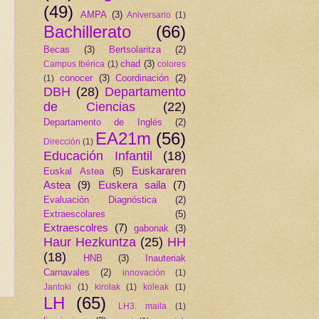
(49)
AMPA
(3)
Aniversario
(1)
Bachillerato
(66)
Becas
(3)
Bertsolaritza
(2)
chad
(3)
Campus Ibérica
(1)
colores
conocer
(3)
Coordinación
(2)
(1)
DBH
(28)
Departamento
de Ciencias
(22)
Departamento de Inglés
(2)
EA21m
(56)
Dirección
(1)
Educación Infantil
(18)
Euskararen
Euskal Astea
(5)
Astea
(9)
Euskera saila
(7)
Evaluación Diagnóstica
(2)
Extraescolares
(5)
Extraescolres
(7)
gabonak
(3)
Haur Hezkuntza
(25)
HH
(18)
HNB
(3)
Inauteriak
Carnavales
(2)
innovación
(1)
Jantoki
(1)
kirolak
(1)
koleak
(1)
LH
(65)
LH3. maila
(1)