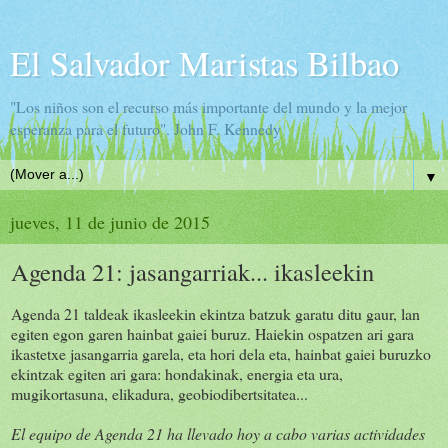
El Salvador Maristas Bilbao
"Los niños son el recurso más importante del mundo y la mejor
esperanza para el futuro". John F. Kennedy
▼
jueves, 11 de junio de 2015
Agenda 21: jasangarriak... ikasleekin
Agenda 21 taldeak ikasleekin ekintza batzuk garatu ditu gaur, lan
egiten egon garen hainbat gaiei buruz. Haiekin ospatzen ari gara
ikastetxe jasangarria garela, eta hori dela eta, hainbat gaiei buruzko
ekintzak egiten ari gara: hondakinak, energia eta ura,
mugikortasuna, elikadura, geobiodibertsitatea...
El equipo de Agenda 21 ha llevado hoy a cabo varias actividades