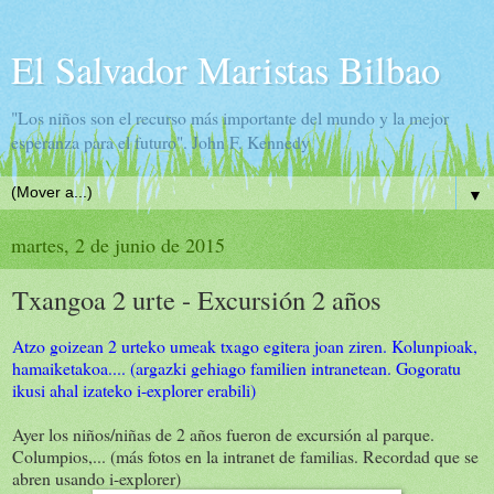
El Salvador Maristas Bilbao
"Los niños son el recurso más importante del mundo y la mejor
esperanza para el futuro". John F. Kennedy
▼
martes, 2 de junio de 2015
Txangoa 2 urte - Excursión 2 años
Atzo goizean 2 urteko umeak txago egitera joan ziren. Kolunpioak,
hamaiketakoa.... (argazki gehiago familien intranetean. Gogoratu
ikusi ahal izateko i-explorer erabili)
Ayer los niños/niñas de 2 años fueron de excursión al parque.
Columpios,... (más fotos en la intranet de familias. Recordad que se
abren usando i-explorer)