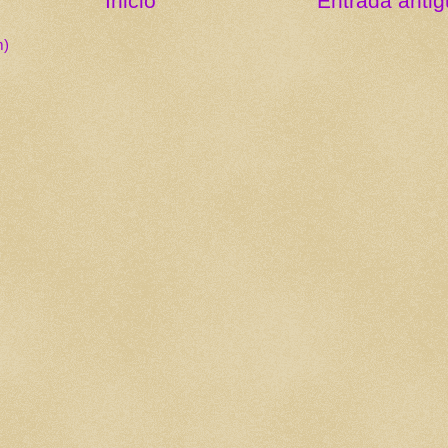
Inicio
Entrada anti
m)