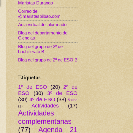
Maristas Durango
Correo de
@maristasbilbao.com
Aula virtual del alumnado
Blog del departamento de
Ciencias
Blog del grupo de 2º de
bachillerato B
Blog del grupo de 2º de ESO B
Etiquetas
1º de ESO
(20)
2º de
ESO
(30)
3º de ESO
(30)
4º de ESO
(38)
5 urte
Actividades
(17)
(1)
Actividades
complementarias
(77)
Agenda 21