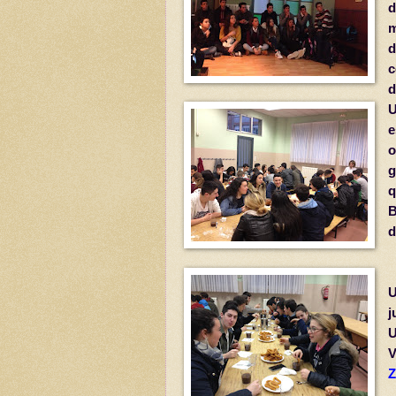
d
d
U
o
g
q
B
d
U
j
U
V
Z