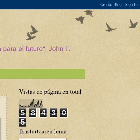
para el futuro". John F.
Vistas de página en total
5
8
4
3
0
5
Ikasturtearen lema