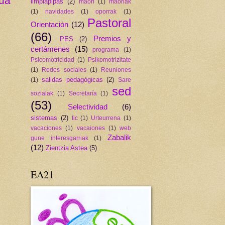
gua
limpiapipas
(2)
maori
(1)
maoriak
(1)
navidades
(1)
oporrak
(1)
Pastoral
Orientación
(12)
(66)
Premios y
PES
(2)
certámenes
(15)
programa
(1)
Psicomotricidad
(1)
Psikomotrizitate
(1)
Redes sociales
(1)
Reuniones
salidas pedagógicas
(2)
(1)
Sare
sed
sozialak
(1)
Secretaría
(1)
(53)
Selectividad
(6)
sistemas
(2)
tic
(1)
Urteurrena
(1)
vacaciones
(1)
vacaiones
(1)
web
Zabalik
gune interesgarriak
(1)
(12)
Zientzia Astea
(5)
EA21