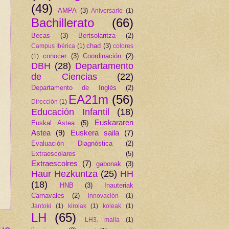
(49)
AMPA
(3)
Aniversario
(1)
Bachillerato
(66)
Becas
(3)
Bertsolaritza
(2)
chad
(3)
Campus Ibérica
(1)
colores
conocer
(3)
Coordinación
(2)
(1)
DBH
(28)
Departamento
de Ciencias
(22)
Departamento de Inglés
(2)
EA21m
(56)
Dirección
(1)
Educación Infantil
(18)
Euskararen
Euskal Astea
(5)
Astea
(9)
Euskera saila
(7)
Evaluación Diagnóstica
(2)
Extraescolares
(5)
Extraescolres
(7)
gabonak
(3)
Haur Hezkuntza
(25)
HH
(18)
HNB
(3)
Inauteriak
Carnavales
(2)
innovación
(1)
Jantoki
(1)
kirolak
(1)
koleak
(1)
LH
(65)
LH3. maila
(1)