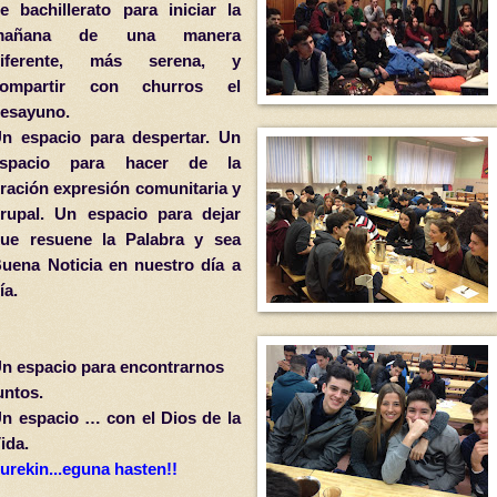
e bachillerato para iniciar la
mañana de una manera
diferente, más serena, y
compartir con churros el
esayuno.
n espacio para despertar. Un
espacio para hacer de la
ración expresión comunitaria y
rupal. Un espacio para dejar
ue resuene la Palabra y sea
uena Noticia en nuestro día a
ía.
n espacio para encontrarnos
untos.
n espacio … con el Dios de la
ida.
urekin...eguna hasten!!