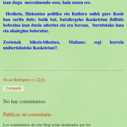
izan dugu merezimendu osoz, hain zuzen ere.
Heziketa, Hizkuntza politika eta Kultura sailek gure ikasle
hau saritu dute; batik bat, batxilergoko ikasketetan ibilbide
hobezina izan duela aitortuz eta era berean, burututako lana
eta ahalegina baloratuz.
Zorionak bihotz-bihotzez, Maitane; segi horrela
unibertsitateko ikasketetan!!
Óscar Rodríguez
en
12:01
Compartir
No hay comentarios:
Publicar un comentario
Los comentarios de este blog están moderados por los